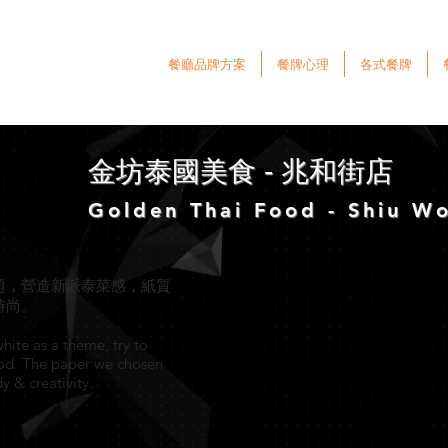
餐廳品牌方案
餐牌心理
各式餐牌
金坊泰國美食 - 兆和街店
Golden Thai Food - Shiu W
題，營造新派泰菜感，紙質
時尚。
hite as a theme, try to
food. The paper we chosen
y & creativity.