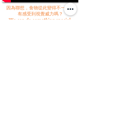
因為聯想，食物從此變得不一樣。
有感受到視覺威力嗎？
We can do something special.
Feel magic now.
Contact:
+852 3188 5867
WhatsApp / WeChat / LINE:
+852 9677 7224
Copyright ©
2008 - 2026
Vision Design.
All rights reserved.